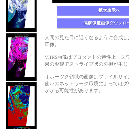
拡大表示へ
高解像度画像ダウンロ
人間の見た目に近くなるように合成し
画像。
VIIRS画像はプロダクトの特性上、スワス
果の影響でストライプ状の欠損が生じ
オホーツク領域の画像はファイルサイ
使いのネットワーク環境によってはダ
かかる可能性があります。