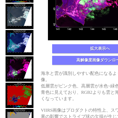
拡大表示へ
高解像度画像ダウンロ
海氷と雲が識別しやすい配色になるよ
像。
低層雲がピンク色、高層雲が水色~緑
青色に見えており、RGB2よりも雲と
くなっています。
VIIRS画像はプロダクトの特性上、スワス
果の影響でストライプ状の欠損が生じ