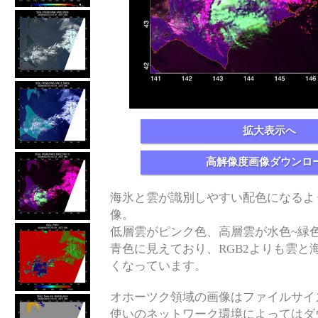
拡大表示へ
高解像度画像ダウンロ
海氷と雲が識別しやすい配色になるよ
像。
低層雲がピンク色、高層雲が水色~緑
青色に見えており、RGB2よりも雲と
くなっています。
オホーツク領域の画像はファイルサイ
使いのネットワーク環境によってはダ