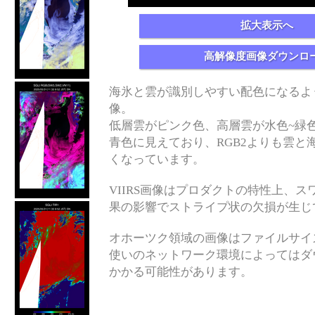
拡大表示へ
高解像度画像ダウンロ
海氷と雲が識別しやすい配色になるよ
像。
低層雲がピンク色、高層雲が水色~緑
青色に見えており、RGB2よりも雲と
くなっています。
VIIRS画像はプロダクトの特性上、スワス
果の影響でストライプ状の欠損が生じ
オホーツク領域の画像はファイルサイ
使いのネットワーク環境によってはダ
かかる可能性があります。