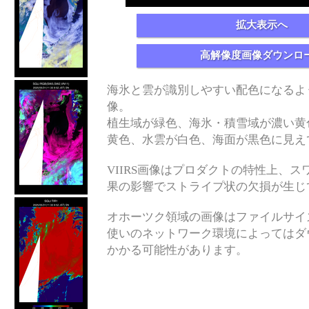
拡大表示へ
高解像度画像ダウンロ
海氷と雲が識別しやすい配色になるよ
像。
植生域が緑色、海氷・積雪域が濃い黄
黄色、水雲が白色、海面が黒色に見え
VIIRS画像はプロダクトの特性上、スワス
果の影響でストライプ状の欠損が生じ
オホーツク領域の画像はファイルサイ
使いのネットワーク環境によってはダ
かかる可能性があります。