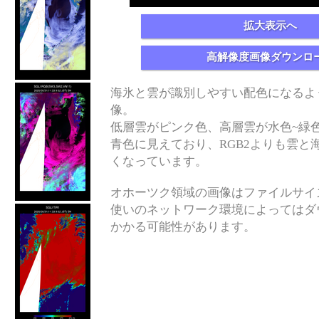
拡大表示へ
高解像度画像ダウンロ
海氷と雲が識別しやすい配色になるよ
像。
低層雲がピンク色、高層雲が水色~緑
青色に見えており、RGB2よりも雲と
くなっています。
オホーツク領域の画像はファイルサイ
使いのネットワーク環境によってはダ
かかる可能性があります。