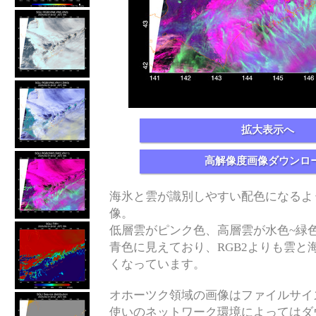
拡大表示へ
高解像度画像ダウンロ
海氷と雲が識別しやすい配色になるよ
像。
低層雲がピンク色、高層雲が水色~緑
青色に見えており、RGB2よりも雲と
くなっています。
オホーツク領域の画像はファイルサイ
使いのネットワーク環境によってはダ