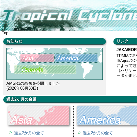
Top
お知らせ
リンク
JAXA/E
TRMM/GPM/
II/Aqua/
によって観
（ハリケー
ータがまと
AMSR3の画像を公開しました
(2026年06月30日)
AMSR2の水蒸気画像に代わり、全天候海上風速画像
過去2ヶ月の台風
を表示するように変更しました。
(2015年06月04日)
過去2か月の全て
過去2か月の全て