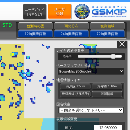
ユーザ
ユーザガイド
登録
(資料など)
_STD
観測時の雲
雨の分布
観測領域
12時間降雨量
24時間降雨量
72時間降雨量
レイヤ透過率変更
透過率:
ベースマップ切り替え
地理情報レイヤ
海岸線 1:50m
海岸線 1:10m
緯経度線 (5度格子)
河川情報
国名検索
表示領域変更
緯度: