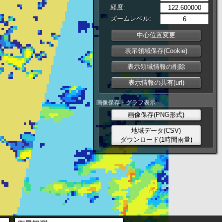
経度:
ズームレベル:
中心位置変更
表示領域保存(Cookie)
表示領域情報の削除
表示情報の共有(url)
画像保存・グラフ表示
画像保存(PNG形式)
地域データ(CSV)
ダウンロード(1時間雨量)