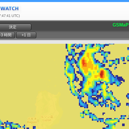
47:41 UTC)
GSMaP