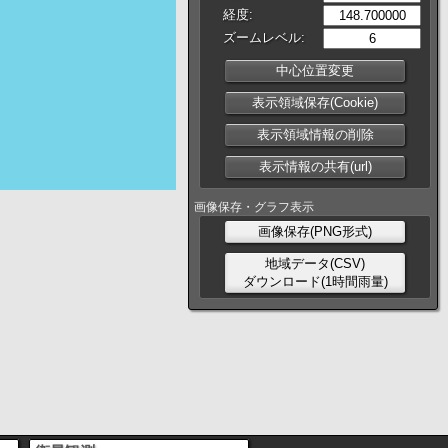
経度:
ズームレベル:
中心位置変更
表示領域保存(Cookie)
表示領域情報の削除
表示情報の共有(url)
画像保存・グラフ表示
画像保存(PNG形式)
地域データ(CSV)
ダウンロード(1時間雨量)