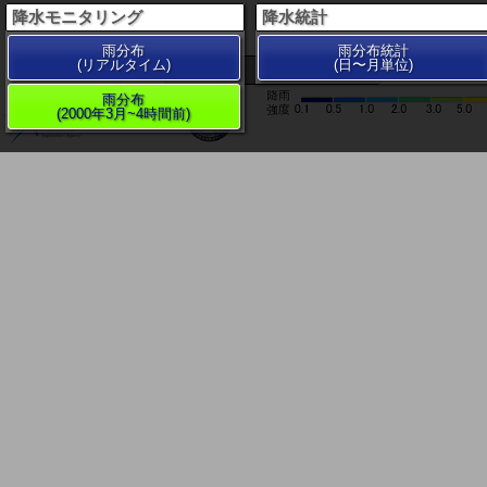
降水モニタリング
降水統計
雨分布
雨分布統計
(リアルタイム)
(日〜月単位)
200 km
雨分布
(2000年3月~4時間前)