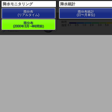
降水モニタリング
降水統計
雨分布
雨分布統計
(リアルタイム)
(日〜月単位)
200 km
雨分布
(2000年3月~4時間前)