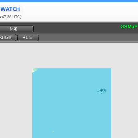
47:38 UTC)
GSMaP