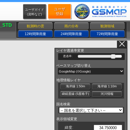
ユーザ
ユーザガイド
登録
(資料など)
_STD
観測時の雲
雨の分布
観測領域
12時間降雨量
24時間降雨量
72時間降雨量
レイヤ透過率変更
透過率:
ベースマップ切り替え
地理情報レイヤ
海岸線 1:50m
海岸線 1:10m
緯経度線 (5度格子)
河川情報
国名検索
表示領域変更
緯度: