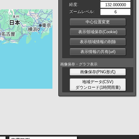
経度:
ズームレベル:
中心位置変更
表示領域保存(Cookie)
表示領域情報の削除
表示情報の共有(url)
画像保存・グラフ表示
画像保存(PNG形式)
地域データ(CSV)
ダウンロード(1時間雨量)