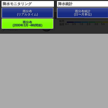
降水モニタリング
降水統計
雨分布
雨分布統計
(リアルタイム)
(日〜月単位)
200 km
雨分布
(2000年3月~4時間前)