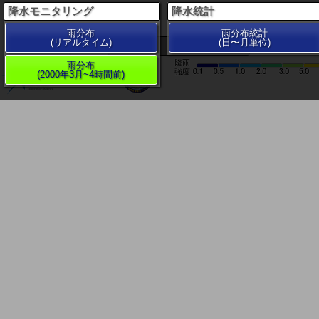
降水モニタリング
降水統計
雨分布
雨分布統計
(リアルタイム)
(日〜月単位)
200 km
雨分布
(2000年3月~4時間前)