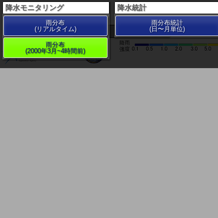
降水モニタリング
降水統計
雨分布
雨分布統計
(リアルタイム)
(日〜月単位)
200 km
雨分布
(2000年3月~4時間前)