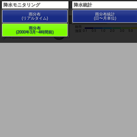
降水モニタリング
降水統計
雨分布
雨分布統計
(リアルタイム)
(日〜月単位)
200 km
雨分布
(2000年3月~4時間前)