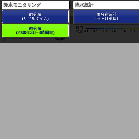
降水モニタリング
降水統計
雨分布
雨分布統計
(リアルタイム)
(日〜月単位)
200 km
雨分布
(2000年3月~4時間前)