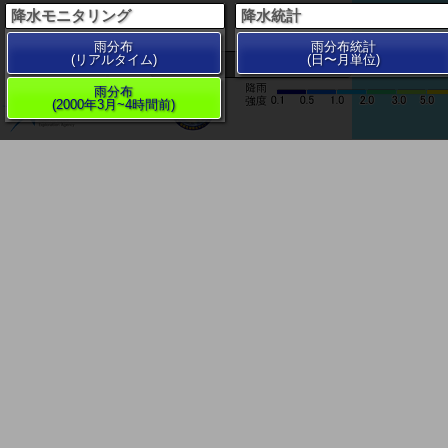
降水モニタリング
降水統計
雨分布
雨分布統計
(リアルタイム)
(日〜月単位)
200 km
雨分布
(2000年3月~4時間前)