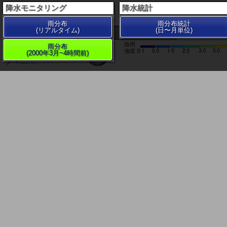
降水モニタリング
降水統計
雨分布
雨分布統計
(リアルタイム)
(日〜月単位)
200 km
雨分布
(2000年3月~4時間前)