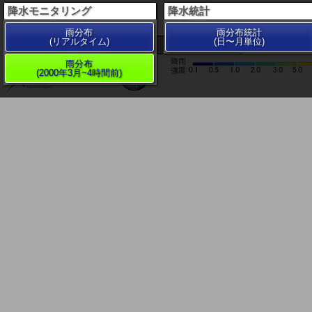
降水モニタリング
降水統計
雨分布
雨分布統計
(リアルタイム)
(日〜月単位)
200 km
雨分布
(2000年3月~4時間前)