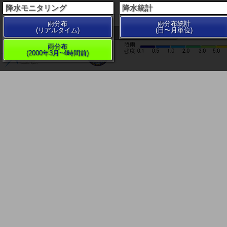
降水モニタリング
降水統計
雨分布
雨分布統計
(リアルタイム)
(日〜月単位)
200 km
雨分布
(2000年3月~4時間前)