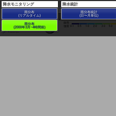
降水モニタリング
降水統計
雨分布
雨分布統計
(リアルタイム)
(日〜月単位)
200 km
雨分布
(2000年3月~4時間前)