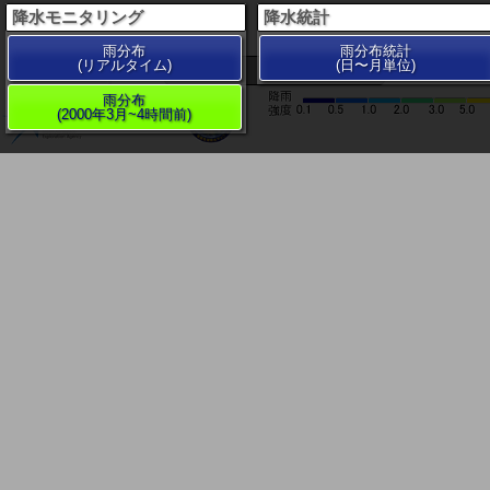
降水モニタリング
降水統計
雨分布
雨分布統計
(リアルタイム)
(日〜月単位)
200 km
雨分布
(2000年3月~4時間前)