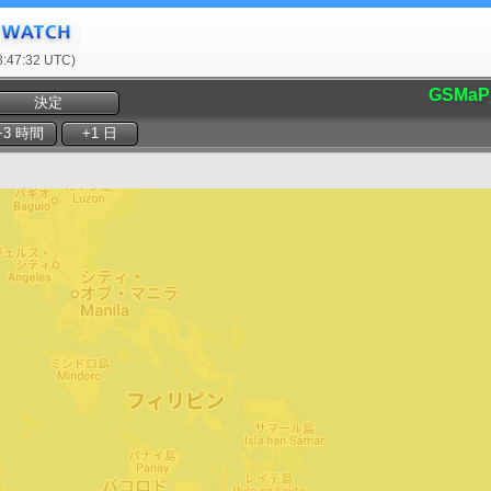
47:32 UTC)
GSMaP