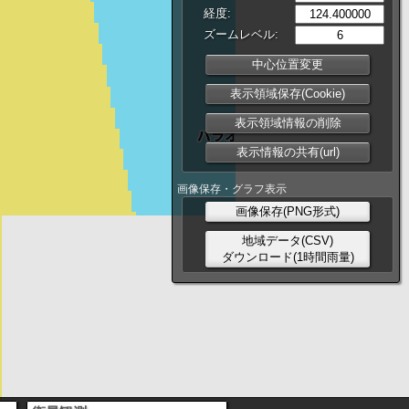
経度:
ズームレベル:
中心位置変更
表示領域保存(Cookie)
表示領域情報の削除
表示情報の共有(url)
画像保存・グラフ表示
画像保存(PNG形式)
地域データ(CSV)
ダウンロード(1時間雨量)