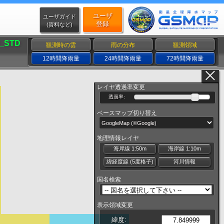
ユーザ
ユーザガイド
登録
(資料など)
_STD
観測時の雲
雨の分布
観測領域
12時間降雨量
24時間降雨量
72時間降雨量
レイヤ透過率変更
透過率:
ベースマップ切り替え
地理情報レイヤ
海岸線 1:50m
海岸線 1:10m
緯経度線 (5度格子)
河川情報
国名検索
表示領域変更
緯度: