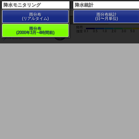
降水モニタリング
降水統計
雨分布
雨分布統計
(リアルタイム)
(日〜月単位)
200 km
雨分布
(2000年3月~4時間前)