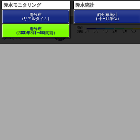
降水モニタリング
降水統計
雨分布
雨分布統計
(リアルタイム)
(日〜月単位)
200 km
雨分布
(2000年3月~4時間前)