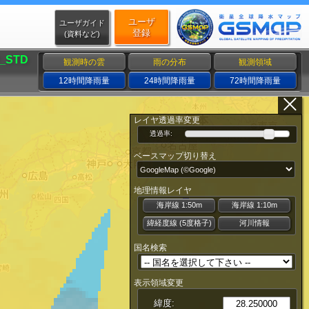
ユーザ
ユーザガイド
登録
(資料など)
_STD
観測時の雲
雨の分布
観測領域
12時間降雨量
24時間降雨量
72時間降雨量
レイヤ透過率変更
透過率:
ベースマップ切り替え
地理情報レイヤ
海岸線 1:50m
海岸線 1:10m
緯経度線 (5度格子)
河川情報
国名検索
表示領域変更
緯度: