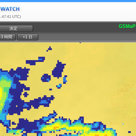
47:41 UTC)
GSMaP