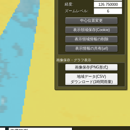
経度:
ズームレベル:
中心位置変更
表示領域保存(Cookie)
表示領域情報の削除
表示情報の共有(url)
画像保存・グラフ表示
画像保存(PNG形式)
地域データ(CSV)
ダウンロード(1時間雨量)