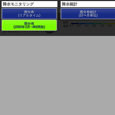
降水モニタリング
降水統計
雨分布
雨分布統計
(リアルタイム)
(日〜月単位)
200 km
雨分布
(2000年3月~4時間前)