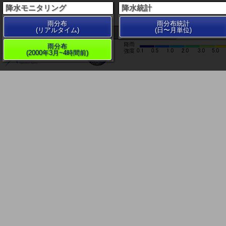
降水モニタリング
降水統計
雨分布
雨分布統計
(リアルタイム)
(日〜月単位)
200 km
雨分布
(2000年3月~4時間前)