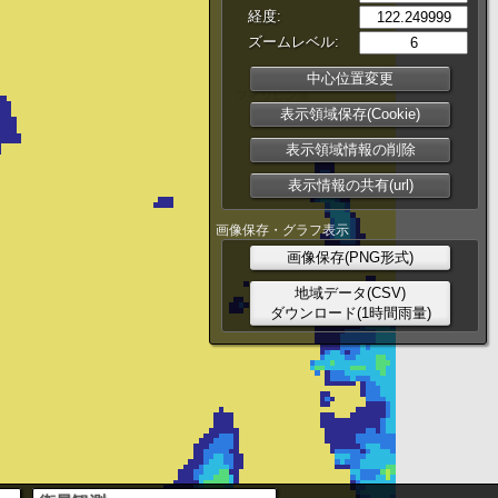
経度:
ズームレベル:
中心位置変更
表示領域保存(Cookie)
表示領域情報の削除
表示情報の共有(url)
画像保存・グラフ表示
画像保存(PNG形式)
地域データ(CSV)
ダウンロード(1時間雨量)