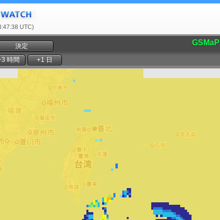
47:38 UTC)
GSMaP