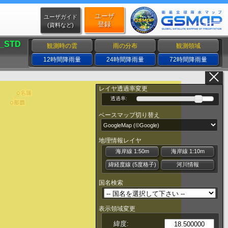
ユーザ
ユーザガイド
登録
(資料など)
_STD
観測時の雲
雨の分布
観測領域
12時間降雨量
24時間降雨量
72時間降雨量
レイヤ透過率変更
透過率:
ベースマップ切り替え
地理情報レイヤ
海岸線 1:50m
海岸線 1:10m
緯経度線 (5度格子)
河川情報
国名検索
表示領域変更
緯度: