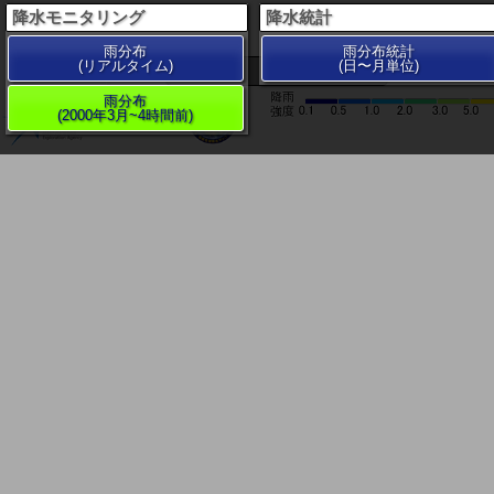
降水モニタリング
降水統計
雨分布
雨分布統計
(リアルタイム)
(日〜月単位)
200 km
雨分布
(2000年3月~4時間前)