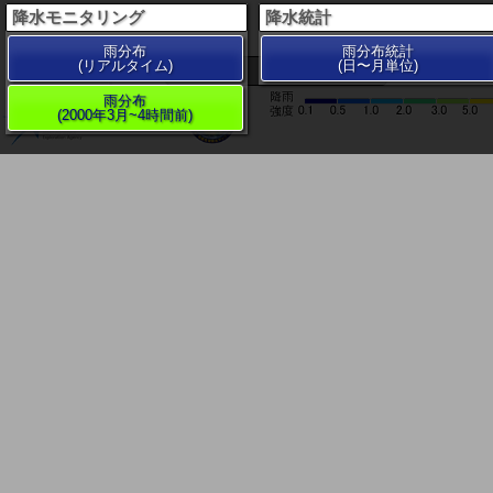
降水モニタリング
降水統計
雨分布
雨分布統計
(リアルタイム)
(日〜月単位)
200 km
雨分布
(2000年3月~4時間前)