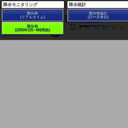
降水モニタリング
降水統計
雨分布
雨分布統計
(リアルタイム)
(日〜月単位)
200 km
雨分布
(2000年3月~4時間前)