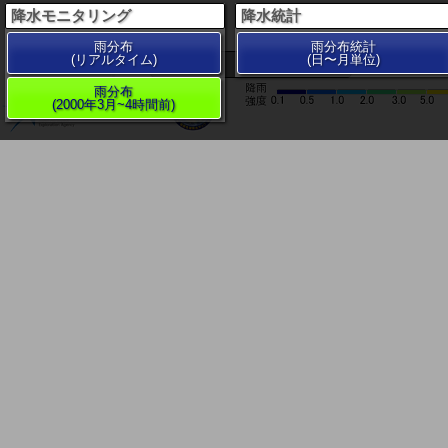
降水モニタリング
降水統計
雨分布
雨分布統計
(リアルタイム)
(日〜月単位)
200 km
雨分布
(2000年3月~4時間前)