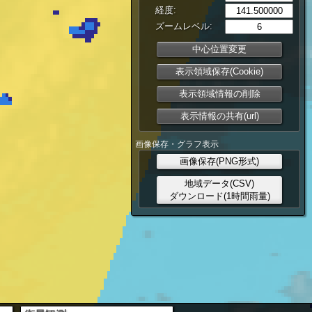
経度:
ズームレベル:
中心位置変更
表示領域保存(Cookie)
表示領域情報の削除
表示情報の共有(url)
画像保存・グラフ表示
画像保存(PNG形式)
地域データ(CSV)
ダウンロード(1時間雨量)