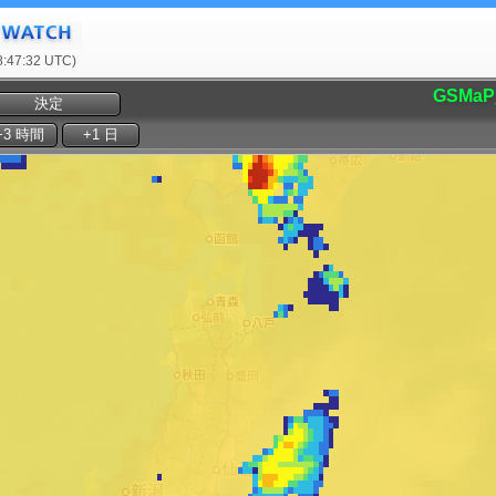
47:32 UTC)
GSMaP