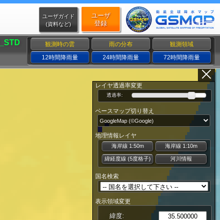
ユーザ
ユーザガイド
登録
(資料など)
_STD
観測時の雲
雨の分布
観測領域
12時間降雨量
24時間降雨量
72時間降雨量
レイヤ透過率変更
透過率:
ベースマップ切り替え
地理情報レイヤ
海岸線 1:50m
海岸線 1:10m
緯経度線 (5度格子)
河川情報
国名検索
表示領域変更
緯度: