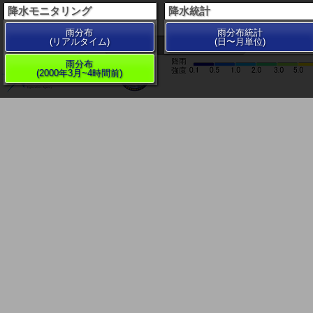
降水モニタリング
降水統計
雨分布
雨分布統計
(リアルタイム)
(日〜月単位)
200 km
雨分布
(2000年3月~4時間前)