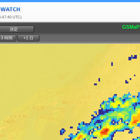
47:40 UTC)
GSMaP