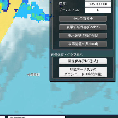
経度:
ズームレベル:
中心位置変更
表示領域保存(Cookie)
表示領域情報の削除
表示情報の共有(url)
画像保存・グラフ表示
画像保存(PNG形式)
地域データ(CSV)
ダウンロード(1時間雨量)