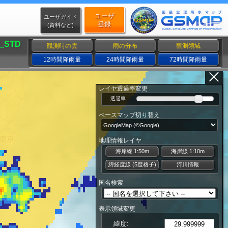
ユーザ
ユーザガイド
登録
(資料など)
_STD
観測時の雲
雨の分布
観測領域
12時間降雨量
24時間降雨量
72時間降雨量
レイヤ透過率変更
透過率:
ベースマップ切り替え
地理情報レイヤ
海岸線 1:50m
海岸線 1:10m
緯経度線 (5度格子)
河川情報
国名検索
表示領域変更
緯度: