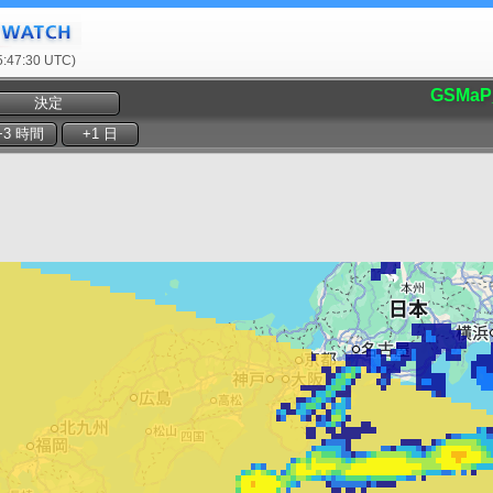
47:30 UTC)
GSMaP