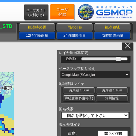
ユーザ
ユーザガイド
登録
(資料など)
_STD
観測時の雲
雨の分布
観測領域
12時間降雨量
24時間降雨量
72時間降雨量
レイヤ透過率変更
透過率:
ベースマップ切り替え
地理情報レイヤ
海岸線 1:50m
海岸線 1:10m
緯経度線 (5度格子)
河川情報
国名検索
表示領域変更
緯度: