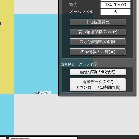
経度:
ズームレベル:
中心位置変更
表示領域保存(Cookie)
表示領域情報の削除
表示情報の共有(url)
画像保存・グラフ表示
画像保存(PNG形式)
地域データ(CSV)
ダウンロード(1時間雨量)