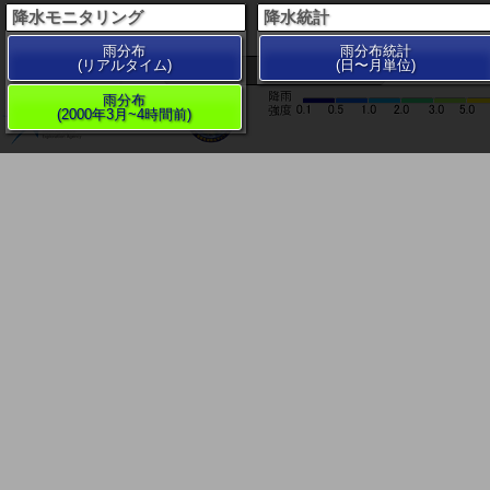
降水モニタリング
降水統計
雨分布
雨分布統計
(リアルタイム)
(日〜月単位)
200 km
雨分布
(2000年3月~4時間前)