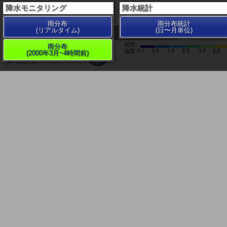
降水モニタリング
降水統計
雨分布
雨分布統計
(リアルタイム)
(日〜月単位)
200 km
雨分布
(2000年3月~4時間前)