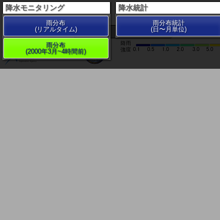
降水モニタリング
降水統計
雨分布
雨分布統計
(リアルタイム)
(日〜月単位)
200 km
雨分布
(2000年3月~4時間前)