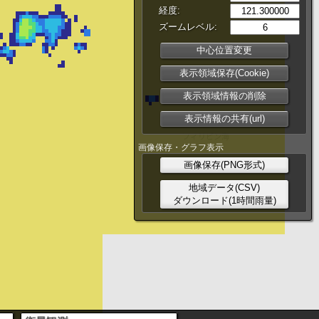
経度:
ズームレベル:
中心位置変更
表示領域保存(Cookie)
表示領域情報の削除
表示情報の共有(url)
画像保存・グラフ表示
画像保存(PNG形式)
地域データ(CSV)
ダウンロード(1時間雨量)