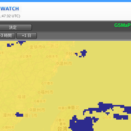
47:32 UTC)
GSMaP