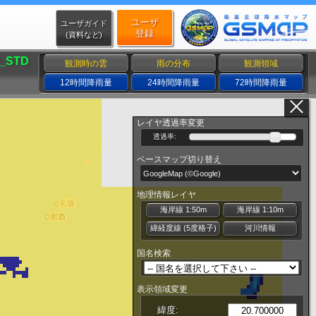
ユーザ
ユーザガイド
登録
(資料など)
_STD
観測時の雲
雨の分布
観測領域
12時間降雨量
24時間降雨量
72時間降雨量
レイヤ透過率変更
透過率:
ベースマップ切り替え
地理情報レイヤ
海岸線 1:50m
海岸線 1:10m
緯経度線 (5度格子)
河川情報
国名検索
表示領域変更
緯度: