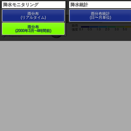
降水モニタリング
降水統計
雨分布
雨分布統計
(リアルタイム)
(日〜月単位)
200 km
雨分布
(2000年3月~4時間前)