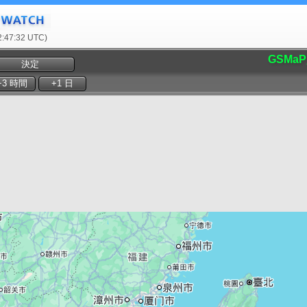
47:32 UTC)
GSMaP