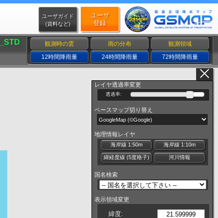
ユーザ
ユーザガイド
登録
(資料など)
_STD
観測時の雲
雨の分布
観測領域
12時間降雨量
24時間降雨量
72時間降雨量
レイヤ透過率変更
透過率:
ベースマップ切り替え
地理情報レイヤ
海岸線 1:50m
海岸線 1:10m
緯経度線 (5度格子)
河川情報
国名検索
表示領域変更
緯度: