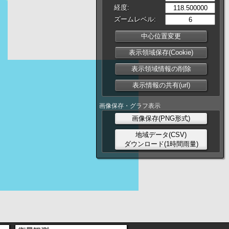
経度:
ズームレベル:
中心位置変更
表示領域保存(Cookie)
表示領域情報の削除
表示情報の共有(url)
画像保存・グラフ表示
画像保存(PNG形式)
地域データ(CSV)
ダウンロード(1時間雨量)