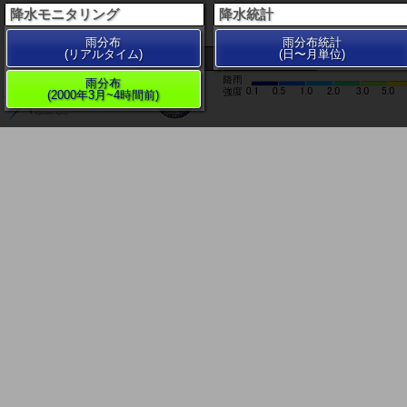
降水モニタリング
降水統計
雨分布
雨分布統計
(リアルタイム)
(日〜月単位)
200 km
雨分布
(2000年3月~4時間前)