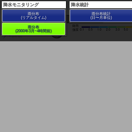
降水モニタリング
降水統計
雨分布
雨分布統計
(リアルタイム)
(日〜月単位)
200 km
雨分布
(2000年3月~4時間前)