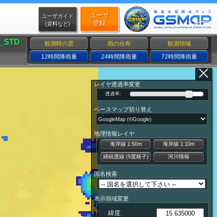
ユーザ
ユーザガイド
登録
(資料など)
_STD
観測時の雲
雨の分布
観測領域
12時間降雨量
24時間降雨量
72時間降雨量
レイヤ透過率変更
透過率:
ベースマップ切り替え
地理情報レイヤ
海岸線 1:50m
海岸線 1:10m
緯経度線 (5度格子)
河川情報
国名検索
表示領域変更
緯度: