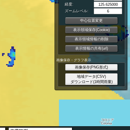
経度:
ズームレベル:
中心位置変更
表示領域保存(Cookie)
表示領域情報の削除
表示情報の共有(url)
画像保存・グラフ表示
画像保存(PNG形式)
地域データ(CSV)
ダウンロード(1時間雨量)