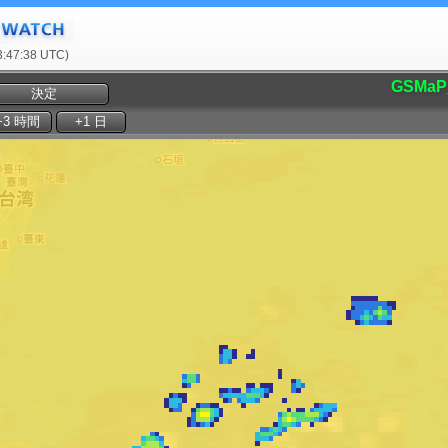
47:38 UTC)
GSMaP