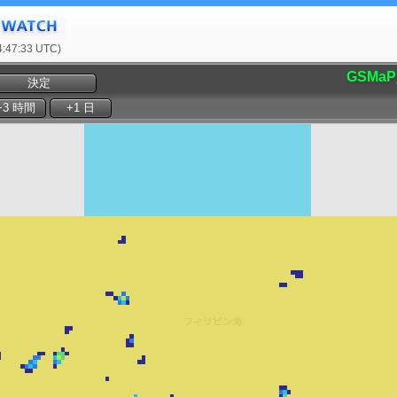
47:33 UTC)
GSMaP