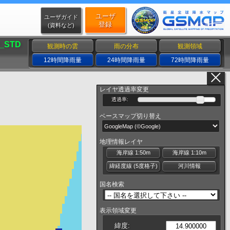
ユーザ
ユーザガイド
登録
(資料など)
_STD
観測時の雲
雨の分布
観測領域
12時間降雨量
24時間降雨量
72時間降雨量
レイヤ透過率変更
透過率:
ベースマップ切り替え
地理情報レイヤ
海岸線 1:50m
海岸線 1:10m
緯経度線 (5度格子)
河川情報
国名検索
表示領域変更
緯度: