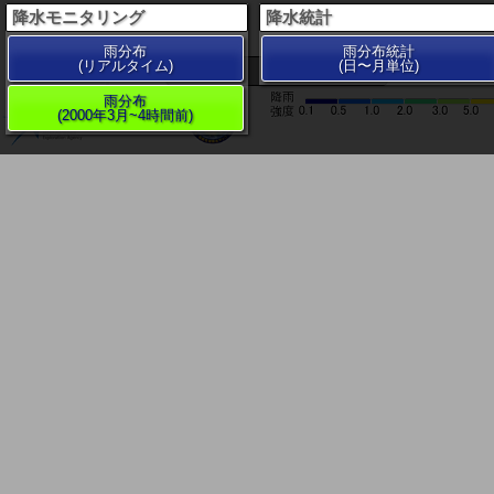
降水モニタリング
降水統計
雨分布
雨分布統計
(リアルタイム)
(日〜月単位)
200 km
雨分布
(2000年3月~4時間前)